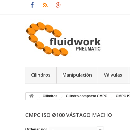
Cilindros
Manipulación
Válvulas
Cilindros
Cilindro compacto CMPC
CMPC IS
CMPC ISO Ø100 VÁSTAGO MACHO
Ordenar por
--