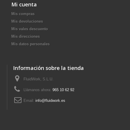
Mi cuenta
Mis compras
Mis devoluciones
Mis vales descuento
Mis direcciones
Mis datos personales
Información sobre la tienda
FluidWork, S.L.U.
Llámanos ahora:
965 10 62 92
Email:
info@fluidwork.es