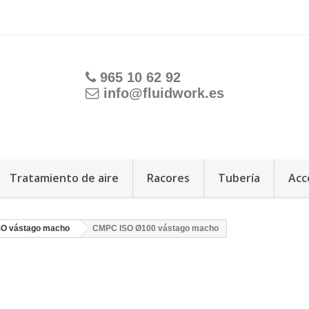
965 10 62 92
info@fluidwork.es
Tratamiento de aire
Racores
Tubería
Acc
O vástago macho
CMPC ISO Ø100 vástago macho