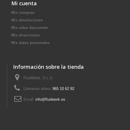
Mi cuenta
Mis compras
Mis devoluciones
Mis vales descuento
Mis direcciones
Mis datos personales
Información sobre la tienda
FluidWork, S.L.U.
Llámanos ahora:
965 10 62 92
Email:
info@fluidwork.es