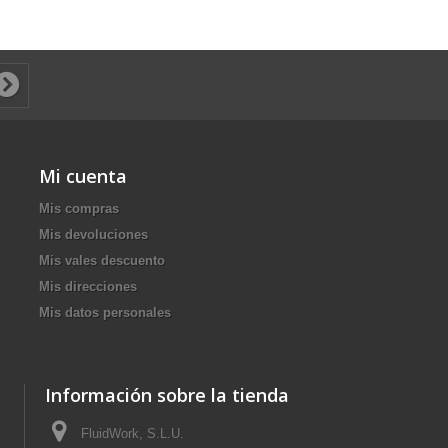
Mi cuenta
Mis compras
Mis devoluciones
Mis vales descuento
Mis direcciones
Mis datos personales
Información sobre la tienda
FluidWork, S.L.U.