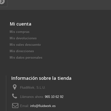
Mi cuenta
Mis compras
Mis devoluciones
Mis vales descuento
Mis direcciones
Mis datos personales
Información sobre la tienda
FluidWork, S.L.U.
Llámanos ahora:
965 10 62 92
Email:
info@fluidwork.es