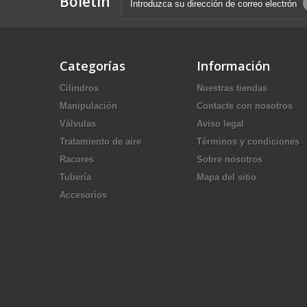
Boletín
Categorías
Información
Cilindros
Nuestras tiendas
Manipulación
Contacte con nosotros
Válvulas
Aviso legal
Tratamiento de aire
Términos y condiciones
Racores
Sobre nosotros
Tubería
Mapa del sitio
Accesorios