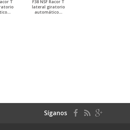
acor T
F38 NSF Racor T
ratorio
lateral giratorio
co...
automático...
Síganos