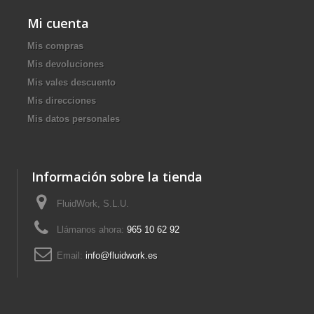
Mi cuenta
Mis compras
Mis devoluciones
Mis vales descuento
Mis direcciones
Mis datos personales
Información sobre la tienda
FluidWork, S.L.U.
Llámanos ahora:
965 10 62 92
Email:
info@fluidwork.es