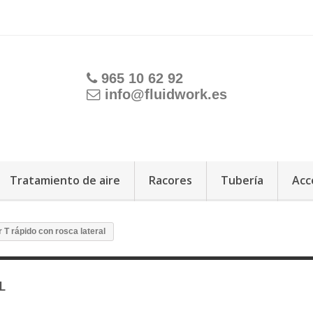
965 10 62 92
info@fluidwork.es
Tratamiento de aire
Racores
Tubería
Acc
 T rápido con rosca lateral
AL