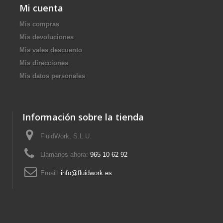
Mi cuenta
Mis compras
Mis devoluciones
Mis vales descuento
Mis direcciones
Mis datos personales
Información sobre la tienda
FluidWork, S.L.U.
Llámanos ahora:
965 10 62 92
Email:
info@fluidwork.es