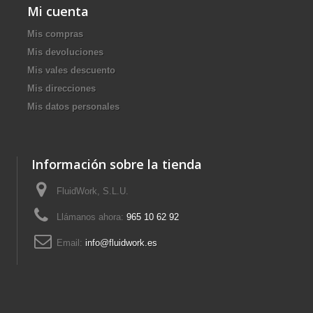
Mi cuenta
Mis compras
Mis devoluciones
Mis vales descuento
Mis direcciones
Mis datos personales
Información sobre la tienda
FluidWork, S.L.U.
Llámanos ahora:
965 10 62 92
Email:
info@fluidwork.es