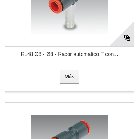
RL48 Ø8 - Ø8 - Racor automático T con...
Más