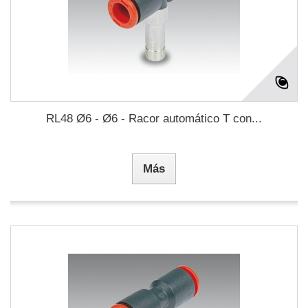
RL48 Ø6 - Ø6 - Racor automático T con...
Más