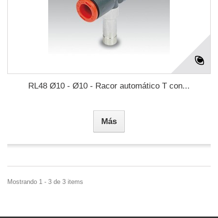
RL48 Ø10 - Ø10 - Racor automático T con...
Más
Mostrando 1 - 3 de 3 items