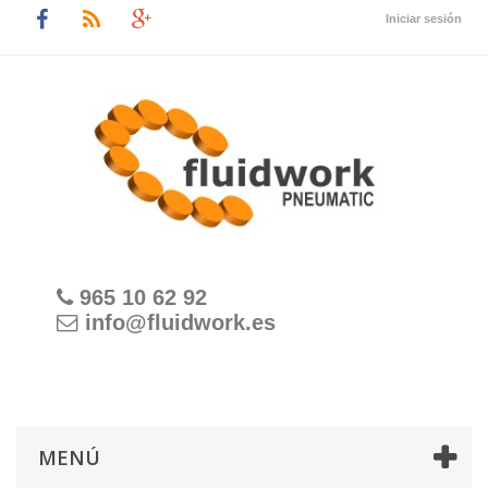
Iniciar sesión
965 10 62 92
info@fluidwork.es
MENÚ