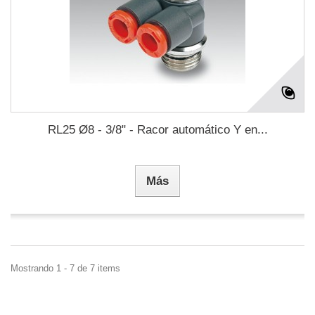
RL25 Ø8 - 3/8" - Racor automático Y en...
Más
Mostrando 1 - 7 de 7 items