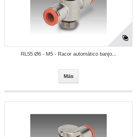
RL55 Ø6 - M5 - Racor automático banjo...
Más