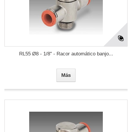
RL55 Ø8 - 1/8" - Racor automático banjo...
Más