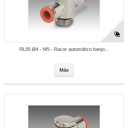
RL55 Ø4 - M5 - Racor automático banjo...
Más