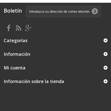
Boletín
Categorías
Información
Mi cuenta
Información sobre la tienda