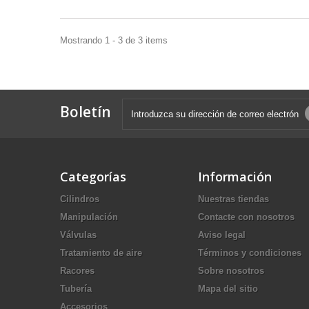
Mostrando 1 - 3 de 3 items
Boletín
Categorías
Información
Cilindros
Nuestras tiendas
Manipulación
Contacte con nosotros
Válvulas
Aviso legal
Tratamiento de aire
Términos y condiciones
Racores
Sobre nosotros
Tubería
Mapa del sitio
Accesorios