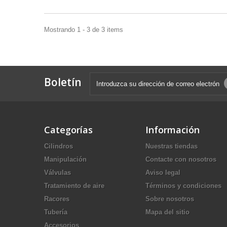
Mostrando 1 - 3 de 3 items
Boletín
Categorías
Información
Cilindros
Nuestras tiendas
Manipulación
Contacte con nosotros
Válvulas
Aviso legal
Tratamiento de aire
Términos y condiciones
Racores
Sobre nosotros
Tubería
Mapa del sitio
Accesorios