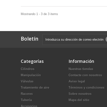
Mostrando 1 - 3 de 3 items
Boletín
Categorías
Información
Cilindros
Nuestras tiendas
Manipulación
Contacte con nosotros
Válvulas
Aviso legal
Tratamiento de aire
Términos y condiciones
Racores
Sobre nosotros
Tubería
Mapa del sitio
Accesorios