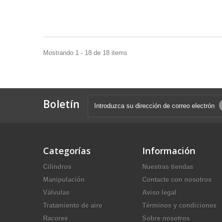
Mostrando 1 - 18 de 18 items
Boletín
Categorías
Información
Cilindros
Nuestras tiendas
Manipulación
Contacte con nosotros
Válvulas
Aviso legal
Tratamiento de aire
Términos y condiciones
Racores
Sobre nosotros