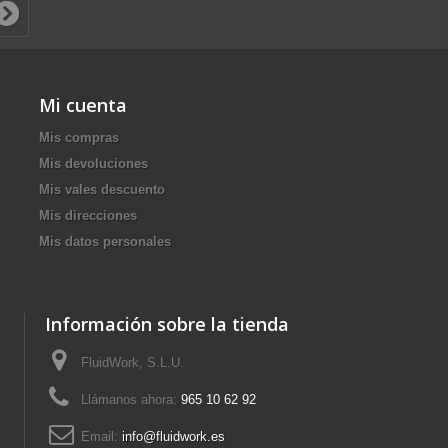
Mi cuenta
Mis compras
Mis devoluciones
Mis vales descuento
Mis direcciones
Mis datos personales
Información sobre la tienda
FluidWork, S.L.U.
Llámanos ahora:
965 10 62 92
Email:
info@fluidwork.es