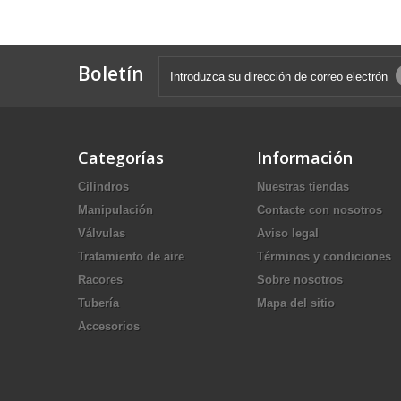
Boletín
Categorías
Información
Cilindros
Nuestras tiendas
Manipulación
Contacte con nosotros
Válvulas
Aviso legal
Tratamiento de aire
Términos y condiciones
Racores
Sobre nosotros
Tubería
Mapa del sitio
Accesorios