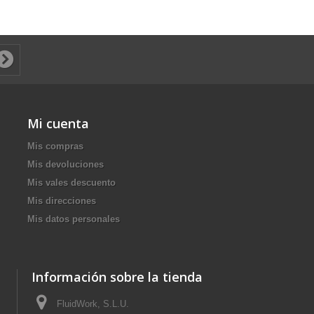
Mi cuenta
Mis compras
Mis devoluciones
Mis vales descuento
Mis direcciones
Mis datos personales
Información sobre la tienda
FluidWork, S.L.U.