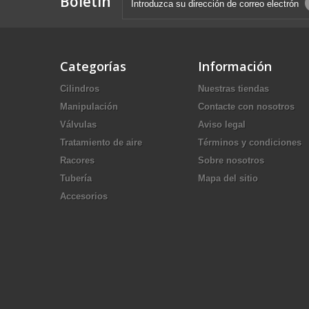
Boletín
Categorías
Información
Cilindros
Nuestras tiendas
Manipulación
Contacte con nosotros
Válvulas
Aviso legal
Tratamiento de aire
Términos y condiciones
Racores
Sobre nosotros
Tubería
Mapa del sitio
Accesorios