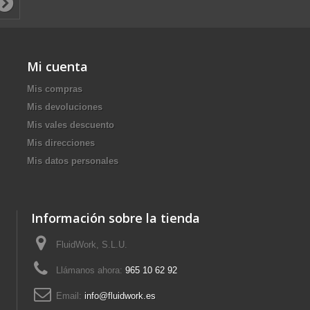
Mi cuenta
Mis compras
Mis devoluciones
Mis vales descuento
Mis direcciones
Mis datos personales
Información sobre la tienda
FluidWork, S.L.U.
Llámanos ahora:
965 10 62 92
Email:
info@fluidwork.es