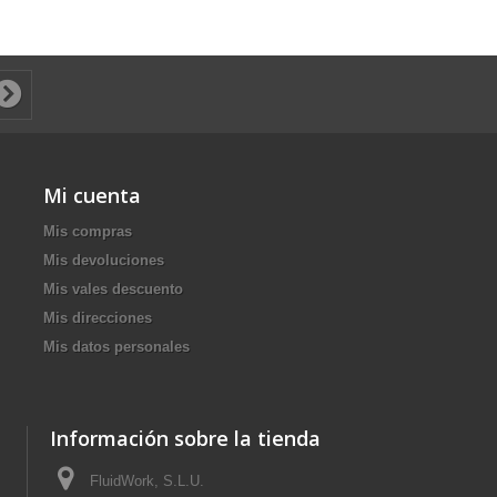
Mi cuenta
Mis compras
Mis devoluciones
Mis vales descuento
Mis direcciones
Mis datos personales
Información sobre la tienda
FluidWork, S.L.U.