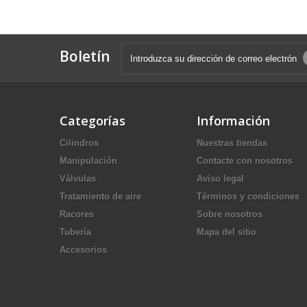
Boletín
Categorías
Información
Cilindros
Nuestras tiendas
Manipulación
Contacte con nosotros
Válvulas
Aviso legal
Tratamiento de aire
Términos y condiciones
Racores
Sobre nosotros
Tubería
Mapa del sitio
Accesorios