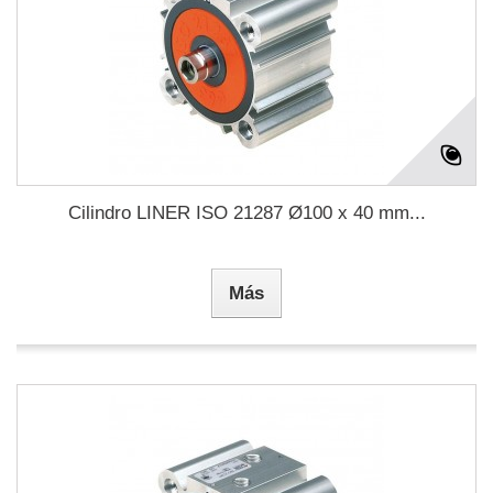
Cilindro LINER ISO 21287 Ø100 x 40 mm...
Más