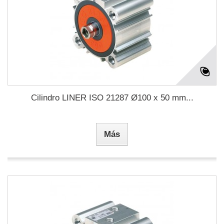
Cilindro LINER ISO 21287 Ø100 x 50 mm...
Más