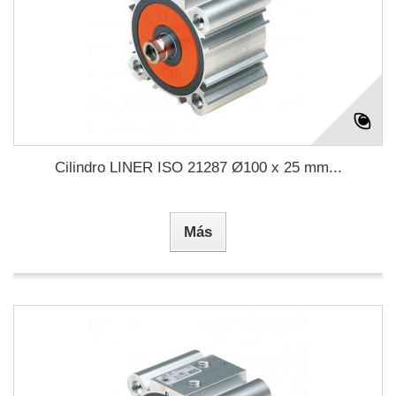
Cilindro LINER ISO 21287 Ø100 x 25 mm...
Más