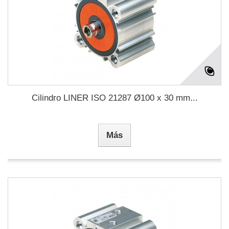
Cilindro LINER ISO 21287 Ø100 x 30 mm...
Más