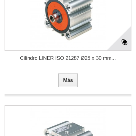
Cilindro LINER ISO 21287 Ø25 x 30 mm...
Más