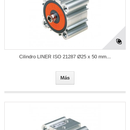
Cilindro LINER ISO 21287 Ø25 x 50 mm...
Más