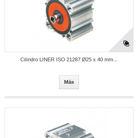
Cilindro LINER ISO 21287 Ø25 x 40 mm...
Más