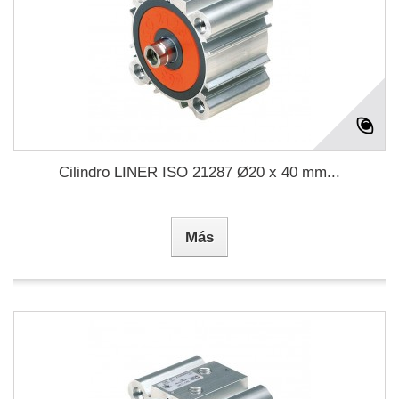
Cilindro LINER ISO 21287 Ø20 x 40 mm...
Más