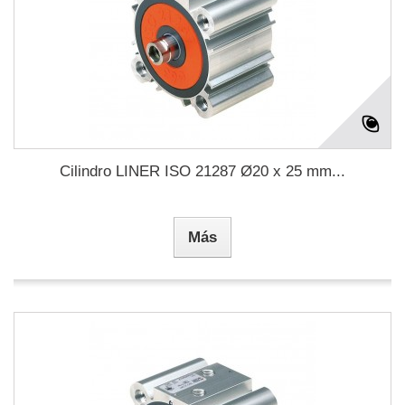
Cilindro LINER ISO 21287 Ø20 x 25 mm...
Más