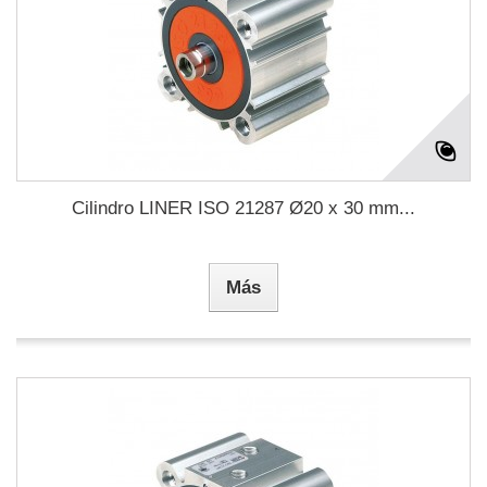
Cilindro LINER ISO 21287 Ø20 x 30 mm...
Más