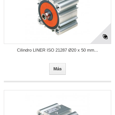
Cilindro LINER ISO 21287 Ø20 x 50 mm...
Más